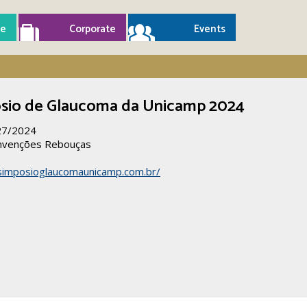
e
Corporate
Events
ósio de Glaucoma da Unicamp 2024
27/2024
nvenções Rebouças
simposioglaucomaunicamp.com.br/