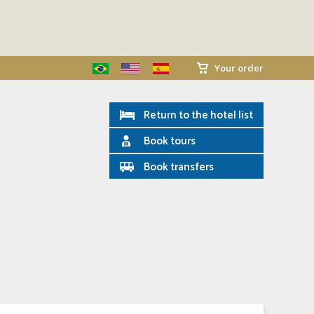
Your order
Return to the hotel list
Book tours
Book transfers