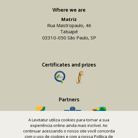
Where we are
Matriz
Rua Mastropaulo, 46
Tatuapé
03310-050 São Paulo, SP
Certificates and prizes
Partners
A Levitatur utiliza cookies para tornar a sua
experiência online ainda mais incrível. Ao
continuar acessando o nosso site você concorda
com o uso de cookies e com a nossa
Política de
Copyright 2016-26 Levitatur Viagens e Turismo Ltda.