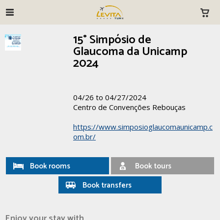
15° Simpósio de
Glaucoma da Unicamp
2024
04/26 to 04/27/2024
Centro de Convenções Rebouças
https://www.simposioglaucomaunicamp.c
om.br/
Book rooms
Book tours
Book transfers
Enjoy your stay with