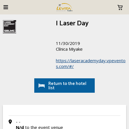
I Laser Day
11/30/2019
Clínica Miyake
https://laseracademyday.vpevento
s.com/#/
Return to the hotel
list
- -
N/d
to the event venue