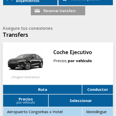
alojamientos
Reservar transfers
Asegure tus conexiones
Transfers
Coche Ejecutivo
Precios
por vehículo
(imagen ilustrativa)
Ruta
Conductor
Precios
Seleccionar
por vehículo
Aeropuerto Congonhas x Hotel
Monolíngue