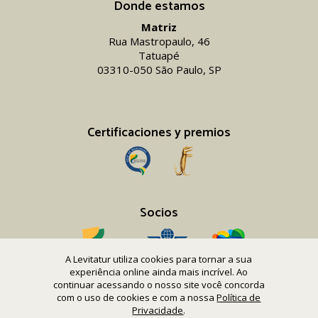
Donde estamos
Matriz
Rua Mastropaulo, 46
Tatuapé
03310-050 São Paulo, SP
Certificaciones y premios
Socios
A Levitatur utiliza cookies para tornar a sua
experiência online ainda mais incrível. Ao
continuar acessando o nosso site você concorda
com o uso de cookies e com a nossa
Política de
Copyright 2016-26 Levitatur Viagens e Turismo Ltda.
Privacidade
.
CNPJ 08.867.977/0001-12