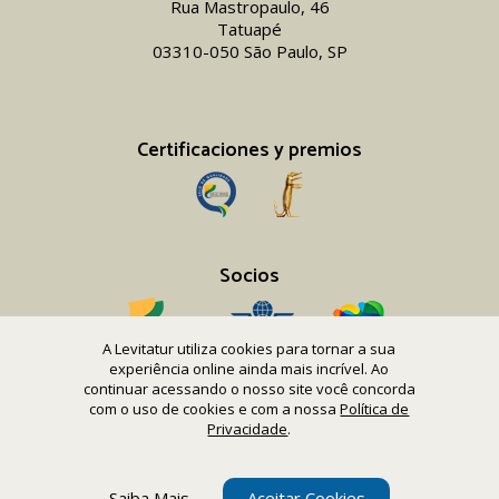
Rua Mastropaulo, 46
Tatuapé
03310-050 São Paulo, SP
Certificaciones y premios
Socios
A Levitatur utiliza cookies para tornar a sua
experiência online ainda mais incrível. Ao
continuar acessando o nosso site você concorda
com o uso de cookies e com a nossa
Política de
Copyright 2016-26 Levitatur Viagens e Turismo Ltda.
Privacidade
.
CNPJ 08.867.977/0001-12
Saiba Mais
Aceitar Cookies