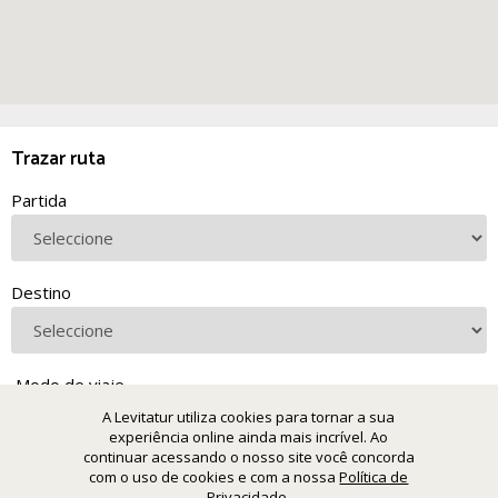
Trazar ruta
Partida
Destino
Modo de viaje
Coche
A Levitatur utiliza cookies para tornar a sua
Transporte público
experiência online ainda mais incrível. Ao
Caminando
continuar acessando o nosso site você concorda
com o uso de cookies e com a nossa
Política de
Privacidade
.