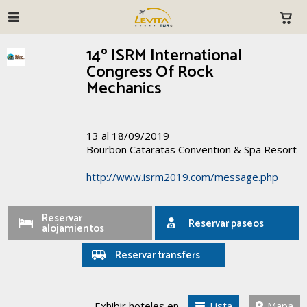
14º ISRM International
Congress Of Rock
Mechanics
13 al 18/09/2019
Bourbon Cataratas Convention & Spa Resort
http://www.isrm2019.com/message.php
Reservar
Reservar paseos
alojamientos
Reservar transfers
Exhibir hoteles en
Lista
Mapa