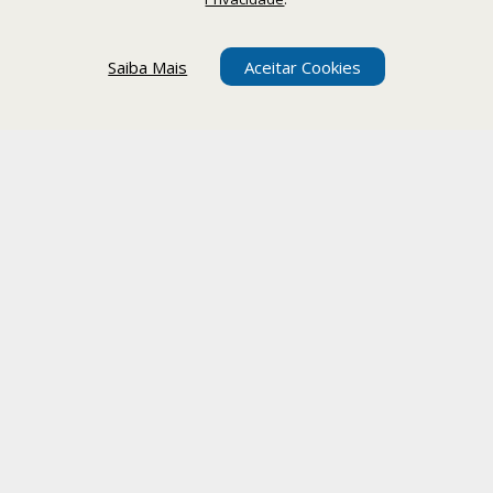
Saiba Mais
Aceitar Cookies
Nuestros horarios
Lunes a viernes de las 08:30 a las 19:00
Nuestros contactos
+55 11 2090-1030
atendimento@levitatur.com.br
Teléfonos emergenciales
+55 11 9 9154-1096‬
Donde estamos