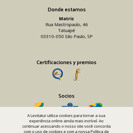
Donde estamos
Matriz
Rua Mastropaulo, 46
Tatuapé
03310-050 São Paulo, SP
Certificaciones y premios
Socios
A Levitatur utiliza cookies para tornar a sua
experiência online ainda mais incrível. Ao
continuar acessando o nosso site você concorda
com o uso de cookies e com a nossa
Política de
Copyright 2016-26 Levitatur Viagens e Turismo Ltda.