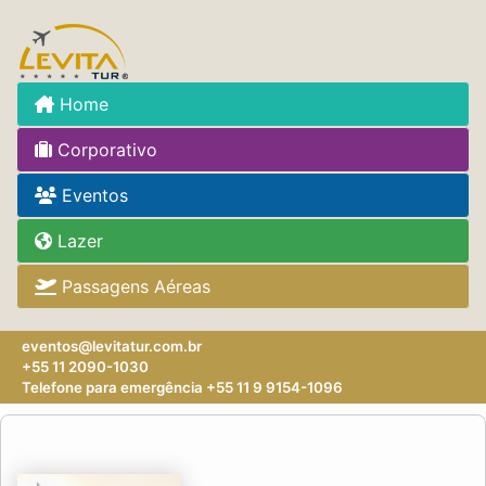
Home
Corporativo
Eventos
Lazer
Passagens Aéreas
eventos@levitatur.com.br
+55 11 2090-1030
Telefone para emergência +55 11 9 9154-1096‬