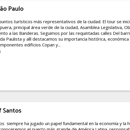
São Paulo
untos turísticos más representativos de la ciudad. El tour se inici
apuera, principal área verde de la ciudad, Asamblea Legislativa, O
to a las Banderas. Seguimos por las requintadas calles Del barri
ida Paulista y allí destacamos su importancia histórica, económica y
mponentes edificios Copan y...
s
f Santos
s siempre ha jugado un papel fundamental en la economía y la his
o conoceremos el puerto más grande de América Latina, responsab