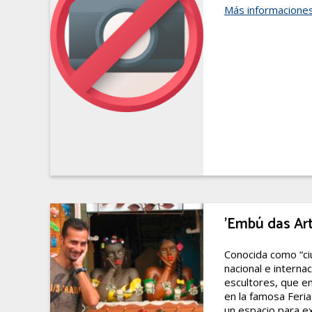
Más informacione
'Embú das Ar
Conocida como “ciu
nacional e intern
escultores, que en
en la famosa Feri
un espacio para ex