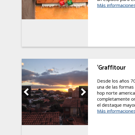
Más informacione
'Graffitour
Desde los años 70
una de las formas 
hop norte american
completamente orig
el destaque mayor 
Más informacione