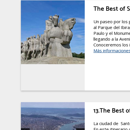
The Best of 
Un paseo por los p
al Parque del Ibir
Paulo y el Monumen
llegando a la Aven
Conoceremos los i
Más informacione
13.The Best o
La ciudad de Santo
En este itinerari