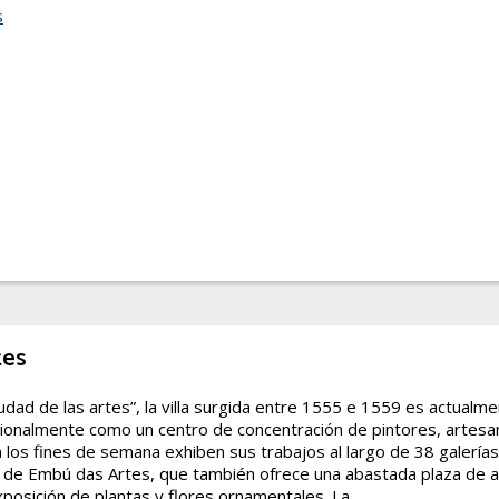
s
tes
dad de las artes”, la villa surgida entre 1555 e 1559 es actualm
acionalmente como un centro de concentración de pintores, artesa
 los fines de semana exhiben sus trabajos al largo de 38 galerías,
a de Embú das Artes, que también ofrece una abastada plaza de a
posición de plantas y flores ornamentales. La...