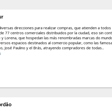
ur
iversas direcciones para realizar compras, que atienden a todos 
 de 77 centros comerciales distribuidos por la ciudad, eso sin con
re y Lorena, que hospedan las más renombradas marcas do mundo
ersos espacios destinados al comercio popular, como las famos
ço, José Paulino y el Brás, atrayendo compradores de todas...
s
ordão