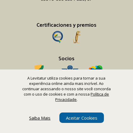
Certificaciones y premios
Socios
A Levitatur utiliza cookies para tornar a sua
experiência online ainda mais incrível. Ao
continuar acessando o nosso site você concorda
com o uso de cookies e com a nossa
Política de
Copyright 2016-26 Levitatur Viagens e Turismo Ltda.
Privacidade
.
CNPJ 08.867.977/0001-12
Saiba Mais
Aceitar Cookies
Web design
UNIQA