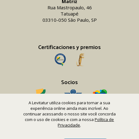
Matriz
Rua Mastropaulo, 46
Tatuapé
03310-050 São Paulo, SP
Certificaciones y premios
Socios
A Levitatur utiliza cookies para tornar a sua
experiência online ainda mais incrível. Ao
continuar acessando o nosso site você concorda
com o uso de cookies e com a nossa
Política de
Copyright 2016-26 Levitatur Viagens e Turismo Ltda.
Privacidade
.
CNPJ 08.867.977/0001-12