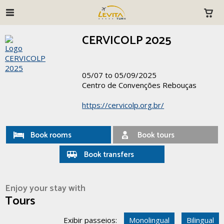
CERVICOLP 2025
05/07 to 05/09/2025
Centro de Convenções Rebouças
https://cervicolp.org.br/
Book rooms
Book tours
Book transfers
Enjoy your stay with
Tours
Exibir passeios:
Monolingual
Bilingual