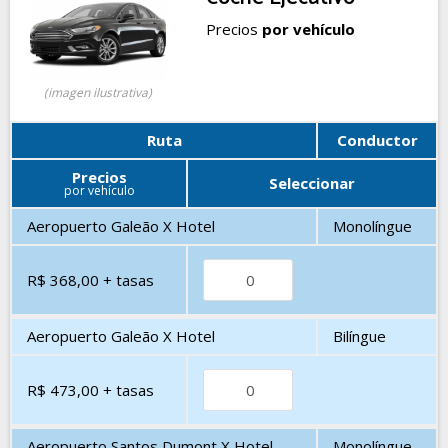
Precios
por vehículo
(imagen ilustrativa)
Ruta
Conductor
Precios
Seleccionar
por vehículo
Aeropuerto Galeão X Hotel
Monolíngue
R$ 368,00
+ tasas
Aeropuerto Galeão X Hotel
Bilíngue
R$ 473,00
+ tasas
Aeropuerto Santos Dumont X Hotel
Monolíngue