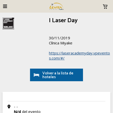
I Laser Day
30/11/2019
Clínica Miyake
https://laseracademyday.vpevento
s.com/#/
Volver a la lista de
hoteles
- -
N/d
del evento