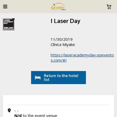
I Laser Day
11/30/2019
Clínica Miyake
https://laseracademyday.vpevento
s.com/#/
Return to the hotel
list
- -
N/d
to the event venue