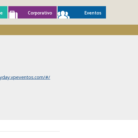
e
Corporativo
Eventos
myday.vpeventos.com/#/