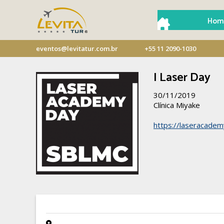
Hom
eventos@levitatur.com.br
+55 11 2090-1030
I Laser Day
30/11/2019
Clínica Miyake
https://laseracade
- -