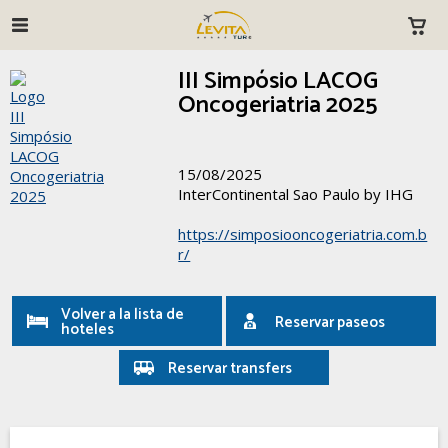
III Simpósio LACOG
Oncogeriatria 2025
15/08/2025
InterContinental Sao Paulo by IHG
https://simposiooncogeriatria.com.b
r/
Volver a la lista de
Reservar paseos
hoteles
Reservar transfers