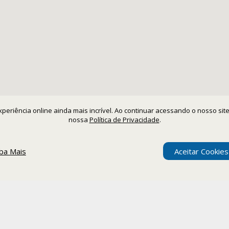
 experiência online ainda mais incrível. Ao continuar acessando o nosso s
nossa
Política de Privacidade
.
iba Mais
Aceitar Cookies
ome
Corporativo
Eventos
Levitatur
Conta
Certificaciones y premios