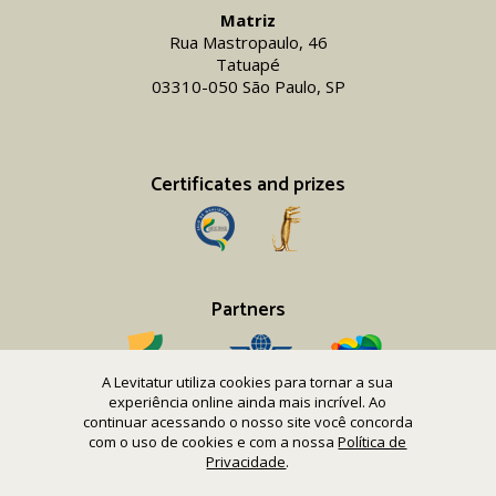
Matriz
Rua Mastropaulo, 46
Tatuapé
03310-050 São Paulo, SP
Certificates and prizes
Partners
A Levitatur utiliza cookies para tornar a sua
experiência online ainda mais incrível. Ao
continuar acessando o nosso site você concorda
com o uso de cookies e com a nossa
Política de
Copyright 2016-26 Levitatur Viagens e Turismo Ltda.
Privacidade
.
CNPJ 08.867.977/0001-12