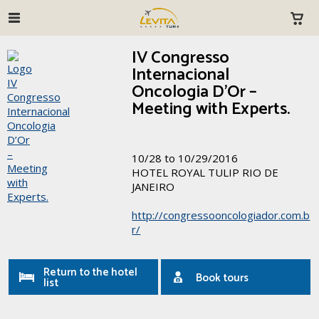
IV Congresso
Internacional
Oncologia D’Or –
Meeting with Experts.
10/28 to 10/29/2016
HOTEL ROYAL TULIP RIO DE
JANEIRO
http://congressooncologiador.com.b
r/
Return to the hotel
Book tours
list