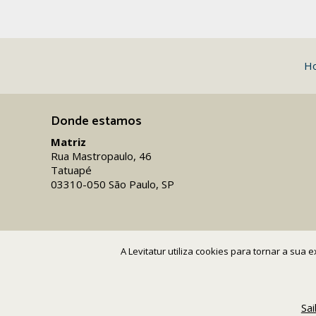
H
Donde estamos
Matriz
Rua Mastropaulo, 46
Tatuapé
03310-050 São Paulo, SP
A Levitatur utiliza cookies para tornar a sua
Sa
Copyright 2016-26 Levitatur Viagens e Turismo Ltda.