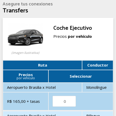
Asegure tus conexiones
Transfers
Coche Ejecutivo
Precios
por vehículo
(imagen ilustrativa)
Ruta
Conductor
Precios
Seleccionar
por vehículo
Aeropuerto Brasilia x Hotel
Monolíngue
R$ 165,00
+ tasas
Aeropuerto Brasilia x Hotel
Bilíngue