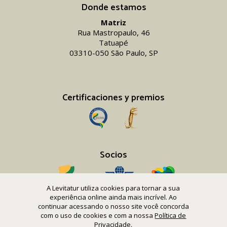
Donde estamos
Matriz
Rua Mastropaulo, 46
Tatuapé
03310-050 São Paulo, SP
Certificaciones y premios
Socios
A Levitatur utiliza cookies para tornar a sua
experiência online ainda mais incrível. Ao
continuar acessando o nosso site você concorda
com o uso de cookies e com a nossa
Política de
Copyright 2016-26 Levitatur Viagens e Turismo Ltda.
Privacidade
.
CNPJ 08.867.977/0001-12