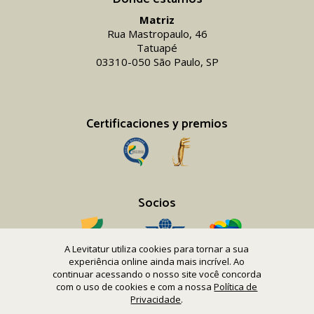
Matriz
Rua Mastropaulo, 46
Tatuapé
03310-050 São Paulo, SP
Certificaciones y premios
Socios
A Levitatur utiliza cookies para tornar a sua
experiência online ainda mais incrível. Ao
continuar acessando o nosso site você concorda
com o uso de cookies e com a nossa
Política de
Copyright 2016-26 Levitatur Viagens e Turismo Ltda.
Privacidade
.
CNPJ 08.867.977/0001-12