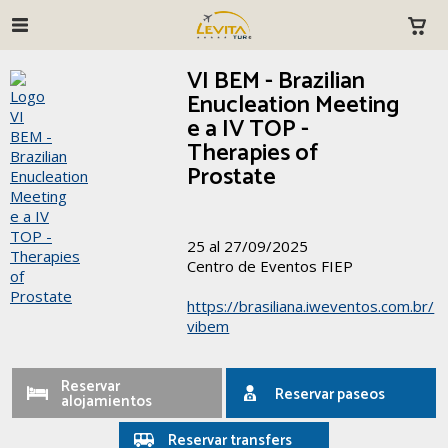
VI BEM - Brazilian
Enucleation Meeting
e a IV TOP -
Therapies of
Prostate
25 al 27/09/2025
Centro de Eventos FIEP
https://brasiliana.iweventos.com.br/
vibem
Reservar
Reservar paseos
alojamientos
Reservar transfers