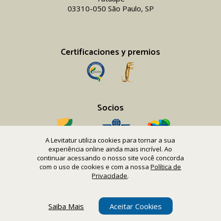
03310-050 São Paulo, SP
Certificaciones y premios
Socios
A Levitatur utiliza cookies para tornar a sua
experiência online ainda mais incrível. Ao
continuar acessando o nosso site você concorda
com o uso de cookies e com a nossa
Política de
Copyright 2016-26 Levitatur Viagens e Turismo Ltda.
Privacidade
.
CNPJ 08.867.977/0001-12
Saiba Mais
Aceitar Cookies
Web design
UNIQA