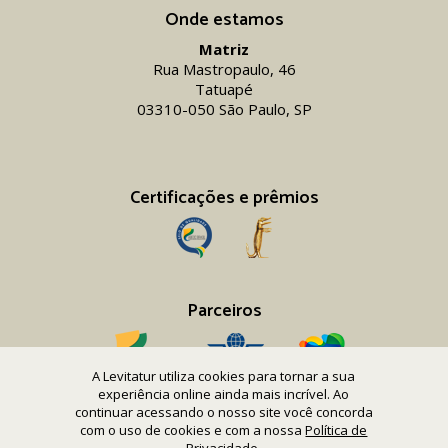
Onde estamos
Matriz
Rua Mastropaulo, 46
Tatuapé
03310-050 São Paulo, SP
Certificações e prêmios
Parceiros
A Levitatur utiliza cookies para tornar a sua
experiência online ainda mais incrível. Ao
continuar acessando o nosso site você concorda
com o uso de cookies e com a nossa
Política de
Copyright 2016-26 Levitatur Viagens e Turismo Ltda.