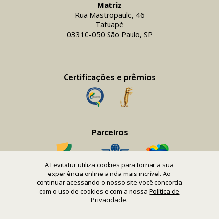
Matriz
Rua Mastropaulo, 46
Tatuapé
03310-050 São Paulo, SP
Certificações e prêmios
Parceiros
A Levitatur utiliza cookies para tornar a sua
experiência online ainda mais incrível. Ao
continuar acessando o nosso site você concorda
com o uso de cookies e com a nossa
Política de
Copyright 2016-26 Levitatur Viagens e Turismo Ltda.
Privacidade
.
CNPJ 08.867.977/0001-12