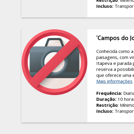
Restrição
: Mínim
Incluso:
Transpor
'Campos do J
Conhecida como a “
paisagens, com vi
Itapeva e parada p
reserva a possibi
que oferece uma e
Mais informações
Frequência:
Diari
Duração:
10 hora
Restrição
: Mínim
Incluso:
Transpor