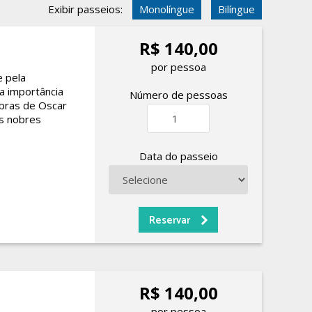
Exibir passeios:
Monolíngue
Bilíngue
R$ 140,00
por pessoa
e pela
a importância
Número de pessoas
obras de Oscar
s nobres
Data do passeio
R$ 140,00
por pessoa