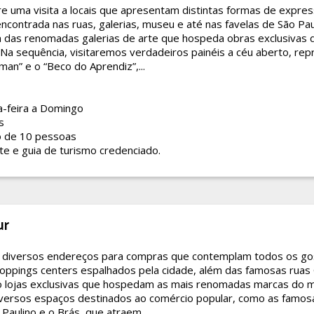
re uma visita a locais que apresentam distintas formas de expre
contrada nas ruas, galerias, museu e até nas favelas de São Paul
a das renomadas galerias de arte que hospeda obras exclusivas
. Na sequência, visitaremos verdadeiros painéis a céu aberto, re
an” e o “Beco do Aprendiz”,...
-feira a Domingo
s
o de 10 pessoas
e e guia de turismo credenciado.
ur
e diversos endereços para compras que contemplam todos os gos
oppings centers espalhados pela cidade, além das famosas ruas 
 lojas exclusivas que hospedam as mais renomadas marcas do m
versos espaços destinados ao comércio popular, como as famos
Paulino e o Brás, que atraem...