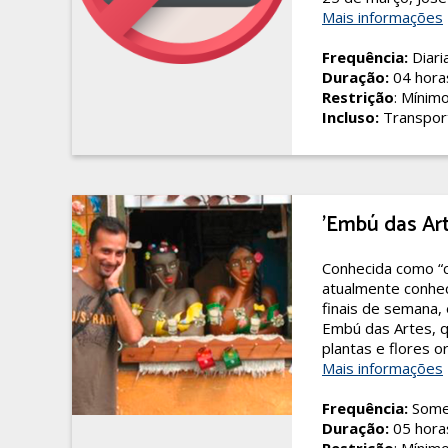
Mais informações
Frequência:
Diari
Duração:
04 hora
Restrição
: Mínim
Incluso:
Transpor
'Embú das Ar
Conhecida como “ci
atualmente conhec
finais de semana,
Embú das Artes, q
plantas e flores or
Mais informações
Frequência:
Somen
Duração:
05 hora