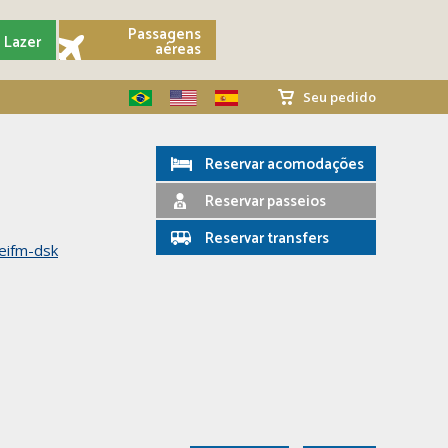
Passagens
Lazer
aéreas
Seu pedido
Reservar acomodações
Reservar passeios
Reservar transfers
eifm-dsk