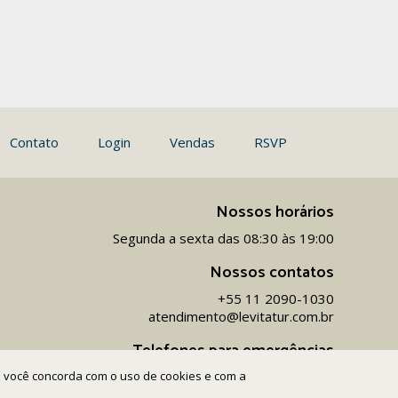
Contato
Login
Vendas
RSVP
Nossos horários
Segunda a sexta das 08:30 às 19:00
Nossos contatos
+55 11 2090-1030
atendimento@levitatur.com.br
Telefones para emergências
ite você concorda com o uso de cookies e com a
+55 11 9 9154-1096‬