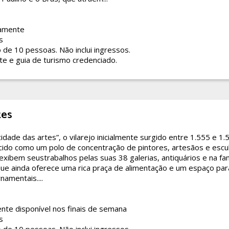
amente
s
o de 10 pessoas. Não inclui ingressos.
te e guia de turismo credenciado.
tes
dade das artes”, o vilarejo inicialmente surgido entre 1.555 e 1.
ido como um polo de concentração de pintores, artesãos e escu
 exibem seustrabalhos pelas suas 38 galerias, antiquários e na f
ue ainda oferece uma rica praça de alimentação e um espaço pa
namentais....
te disponível nos finais de semana
s