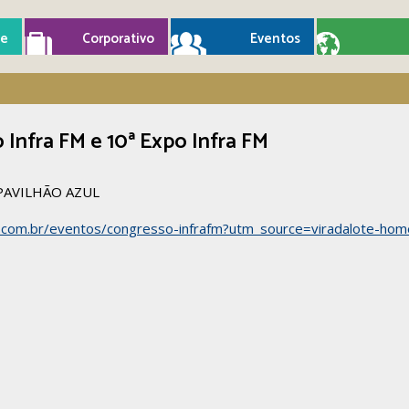
e
Corporativo
Eventos
 Infra FM e 10ª Expo Infra FM
 PAVILHÃO AZUL
m.com.br/eventos/congresso-infrafm?utm_source=viradalote-hom