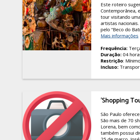
Este roteiro suge
Contemporânea, en
tour visitando um
artistas nacionais
pelo “Beco do Batm
Mais informações
Frequência:
Terça
Duração:
04 hora
Restrição
: Mínim
Incluso:
Transport
'Shopping To
São Paulo oferec
São mais de 70 sh
Lorena, bem como
também possui di
25 de março, José 