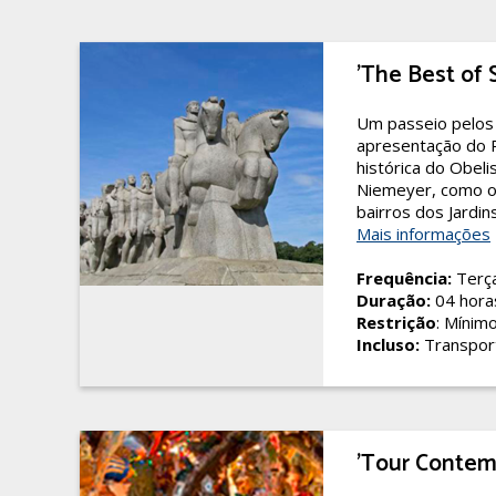
'The Best of 
Um passeio pelos p
apresentação do P
histórica do Obel
Niemeyer, como o
bairros dos Jardin
Mais informações
Frequência:
Terça
Duração:
04 hora
Restrição
: Mínim
Incluso:
Transpor
'Tour Conte