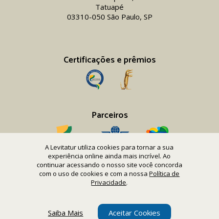
Tatuapé
03310-050 São Paulo, SP
Certificações e prêmios
Parceiros
A Levitatur utiliza cookies para tornar a sua
experiência online ainda mais incrível. Ao
continuar acessando o nosso site você concorda
com o uso de cookies e com a nossa
Política de
Copyright 2016-26 Levitatur Viagens e Turismo Ltda.
Privacidade
.
CNPJ 08.867.977/0001-12
Saiba Mais
Aceitar Cookies