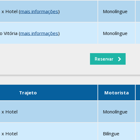
 x Hotel (
mais informações
)
Monolíngue
 Vitória (
mais informações
)
Monolíngue
Trajeto
Motorista
 x Hotel
Monolíngue
 x Hotel
Bilíngue