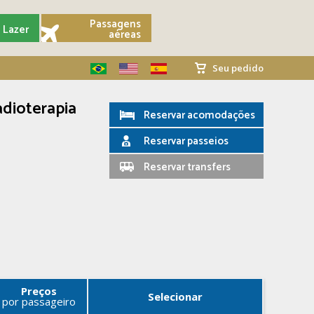
Passagens
Lazer
aéreas
Seu pedido
adioterapia
Reservar acomodações
Reservar passeios
Reservar transfers
Preços
Selecionar
por passageiro