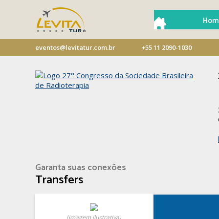
Hom
eventos@levitatur.com.br
+55 11 2090-1030
Garanta suas conexões
Transfers
(imagem ilustrativa)