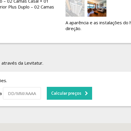
lo – 02 Camas Casal + 01
erior Plus Duplo – 02 Camas
A aparência e as instalações do 
direção.
 através da Levitatur.
ões.
da