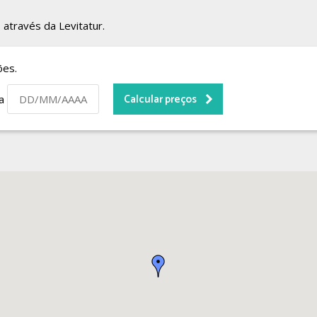
 através da Levitatur.
ões.
da