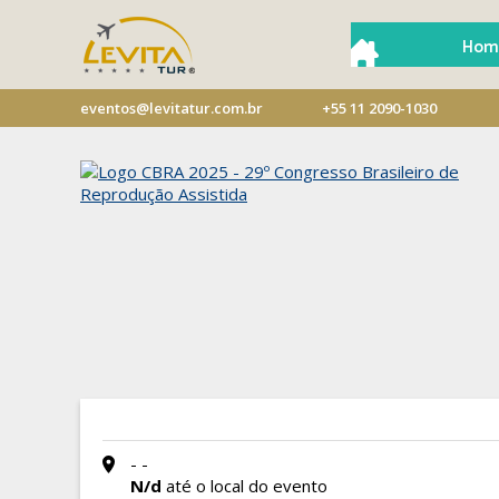
Hom
eventos@levitatur.com.br
+55 11 2090-1030
- -
N/d
até o local do evento