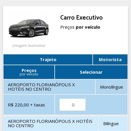
Carro Executivo
Preços
por veículo
(imagem ilustrativa)
Trajeto
Motorista
Preços
Selecionar
por veículo
AEROPORTO FLORIANÓPOLIS X
Monolíngue
HOTÉIS NO CENTRO
R$ 220,00
+ taxas
AEROPORTO FLORIANÓPOLIS X HOTÉIS
Bilíngue
NO CENTRO