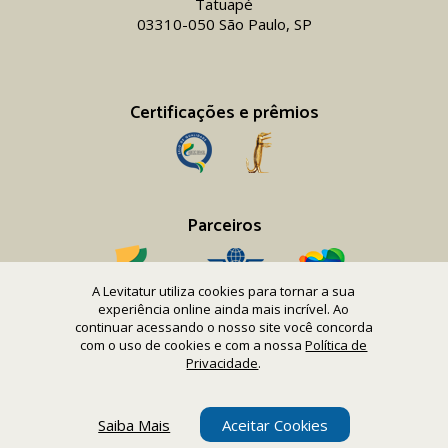
Tatuapé
03310-050 São Paulo, SP
Certificações e prêmios
Parceiros
A Levitatur utiliza cookies para tornar a sua
experiência online ainda mais incrível. Ao
continuar acessando o nosso site você concorda
com o uso de cookies e com a nossa
Política de
Copyright 2016-26 Levitatur Viagens e Turismo Ltda.
Privacidade
.
CNPJ 08.867.977/0001-12
Saiba Mais
Aceitar Cookies