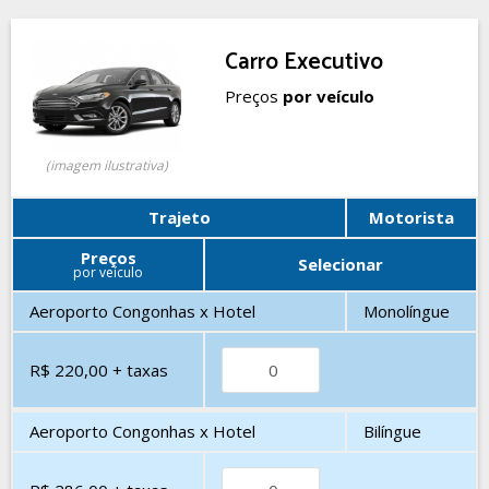
Carro Executivo
Preços
por veículo
(imagem ilustrativa)
Trajeto
Motorista
Preços
Selecionar
por veículo
Aeroporto Congonhas x Hotel
Monolíngue
R$ 220,00
+ taxas
Aeroporto Congonhas x Hotel
Bilíngue