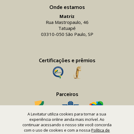
Onde estamos
Matriz
Rua Mastropaulo, 46
Tatuapé
03310-050 São Paulo, SP
Certificações e prêmios
Parceiros
A Levitatur utiliza cookies para tornar a sua
experiência online ainda mais incrível. Ao
continuar acessando o nosso site você concorda
com o uso de cookies e com a nossa
Política de
Copyright 2016-26 Levitatur Viagens e Turismo Ltda.