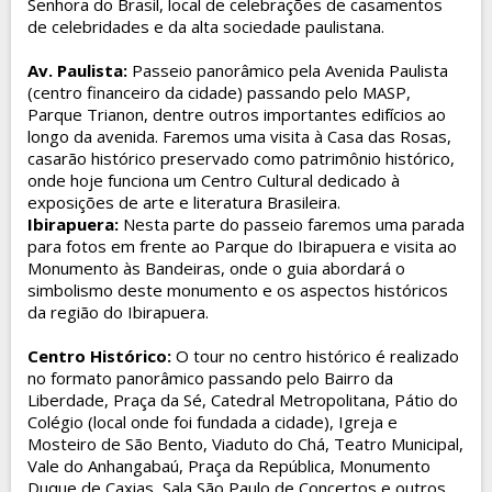
Senhora do Brasil, local de celebrações de casamentos
de celebridades e da alta sociedade paulistana.
Av. Paulista
:
Passeio panorâmico pela Avenida Paulista
(centro financeiro da cidade) passando pelo MASP,
Parque Trianon, dentre outros importantes edifícios ao
longo da avenida. Faremos uma visita à Casa das Rosas,
casarão histórico preservado como patrimônio histórico,
onde hoje funciona um Centro Cultural dedicado à
exposições de arte e literatura Brasileira.
Ibirapuera:
Nesta parte do passeio faremos uma parada
para fotos em frente ao Parque do Ibirapuera e visita ao
Monumento às Bandeiras, onde o guia abordará o
simbolismo deste monumento e os aspectos históricos
da região do Ibirapuera.
Centro Histórico
:
O tour no centro histórico é realizado
no formato panorâmico passando pelo Bairro da
Liberdade, Praça da Sé, Catedral Metropolitana, Pátio do
Colégio (local onde foi fundada a cidade), Igreja e
Mosteiro de São Bento, Viaduto do Chá, Teatro Municipal,
Vale do Anhangabaú, Praça da República, Monumento
Duque de Caxias, Sala São Paulo de Concertos e outros