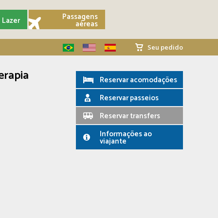
Passagens
Lazer
aéreas
Seu pedido
erapia
Reservar acomodações
Reservar passeios
Reservar transfers
Informações ao
viajante