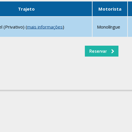
Trajeto
Motorista
 (Privativo) (
mais informações
)
Monolíngue