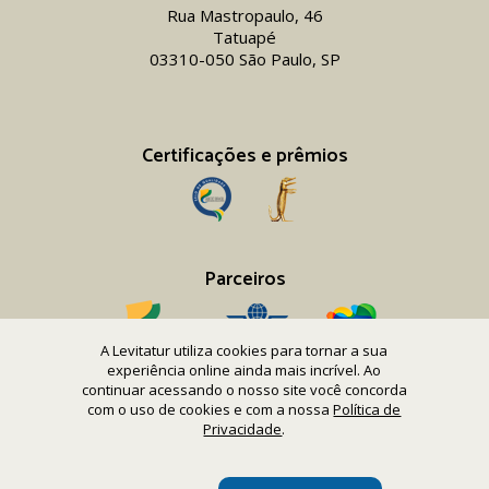
Rua Mastropaulo, 46
Tatuapé
03310-050 São Paulo, SP
Certificações e prêmios
Parceiros
A Levitatur utiliza cookies para tornar a sua
experiência online ainda mais incrível. Ao
continuar acessando o nosso site você concorda
com o uso de cookies e com a nossa
Política de
Copyright 2016-26 Levitatur Viagens e Turismo Ltda.
Privacidade
.
CNPJ 08.867.977/0001-12