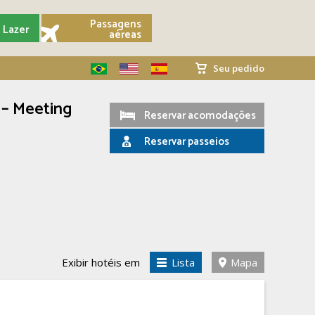
Passagens
Lazer
aéreas
Seu pedido
 – Meeting
Reservar acomodações
Reservar passeios
Exibir hotéis em
Lista
Mapa