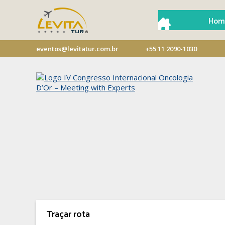
Hom
eventos@levitatur.com.br
+55 11 2090-1030
Traçar rota