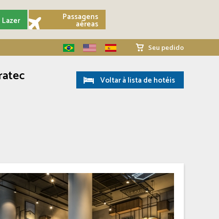
Passagens
Lazer
aéreas
Seu pedido
ratec
Voltar à lista de hotéis