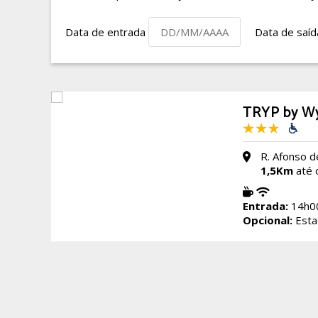
Data de entrada
Data de saí
TRYP by Wy
R. Afonso d
1,5Km
até 
Entrada:
14h0
Opcional:
Esta