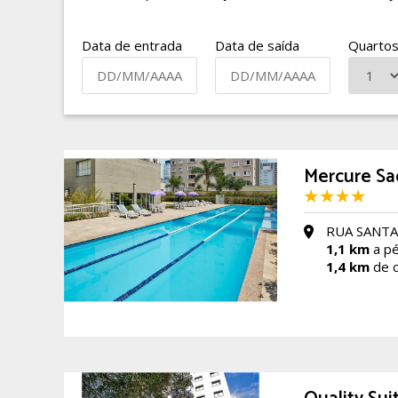
Data de entrada
Data de saída
Quarto
Mercure Sao
RUA SANTA J
1,1 km
a pé
1,4 km
de c