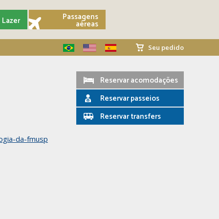
Passagens
Lazer
aéreas
Seu pedido
Reservar acomodações
Reservar passeios
Reservar transfers
logia-da-fmusp