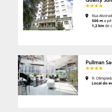
Quality Sui
Rua Alvorada
500 m
a pé
1,2 km
de c
Pullman Sao
R. Olimpíad
Local do e