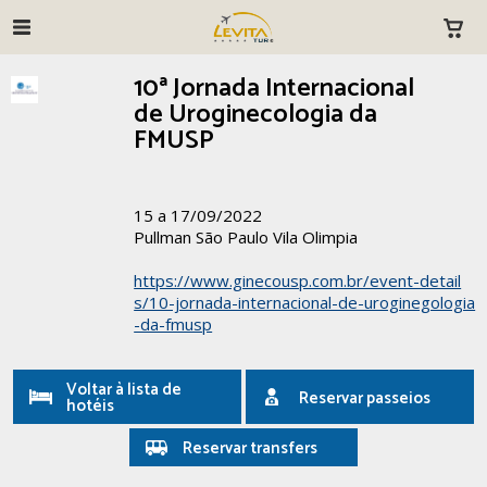
10ª Jornada Internacional
de Uroginecologia da
FMUSP
15 a 17/09/2022
Pullman São Paulo Vila Olimpia
https://www.ginecousp.com.br/event-detail
s/10-jornada-internacional-de-uroginegologia
-da-fmusp
Voltar à lista de
Reservar passeios
hotéis
Reservar transfers