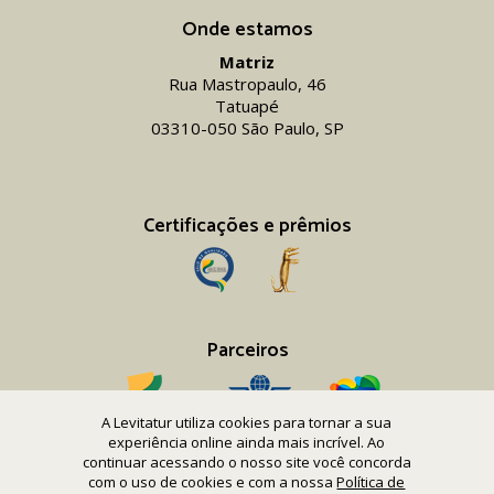
Onde estamos
Matriz
Rua Mastropaulo, 46
Tatuapé
03310-050 São Paulo, SP
Certificações e prêmios
Parceiros
A Levitatur utiliza cookies para tornar a sua
experiência online ainda mais incrível. Ao
continuar acessando o nosso site você concorda
com o uso de cookies e com a nossa
Política de
Copyright 2016-26 Levitatur Viagens e Turismo Ltda.