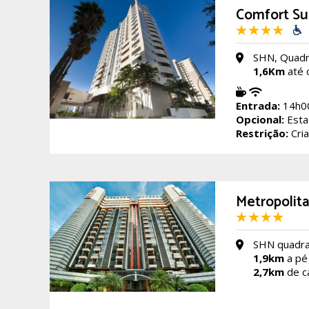
Comfort Sui
SHN, Quadra
1,6Km
até 
Entrada:
14h0
Opcional:
Esta
Restrição:
Cria
Metropolita
SHN quadra 
1,9km
a pé 
2,7km
de ca