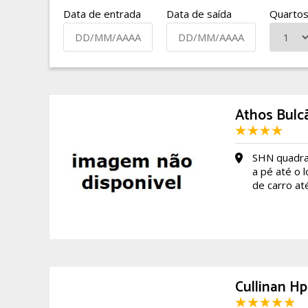
Data de entrada
Data de saída
Quarto
Athos Bulc
SHN quadra
a pé até o 
de carro at
Cullinan H