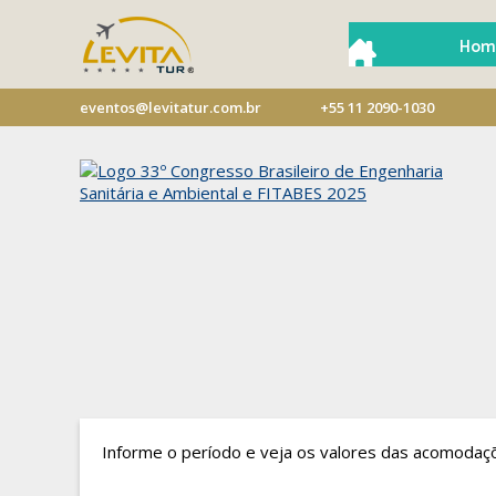
Hom
eventos@levitatur.com.br
+55 11 2090-1030
Informe o período e veja os valores das acomodaç