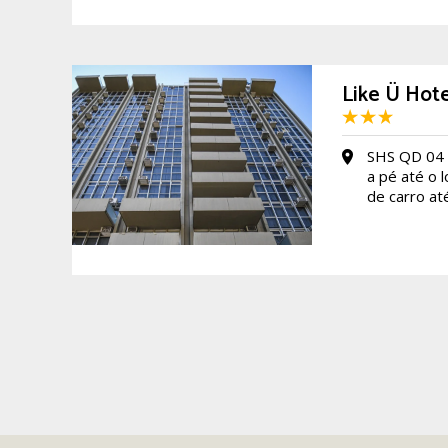
Like Ü Hote
SHS QD 04 
a pé até o 
de carro at