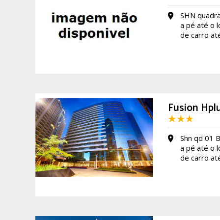
SHN quadra
a pé até o 
de carro at
Fusion Hpl
Shn qd 01 
a pé até o 
de carro at