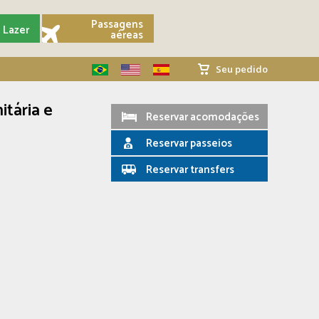
Passagens
Lazer
aéreas
Seu pedido
itária e
Reservar acomodações
Reservar passeios
Reservar transfers