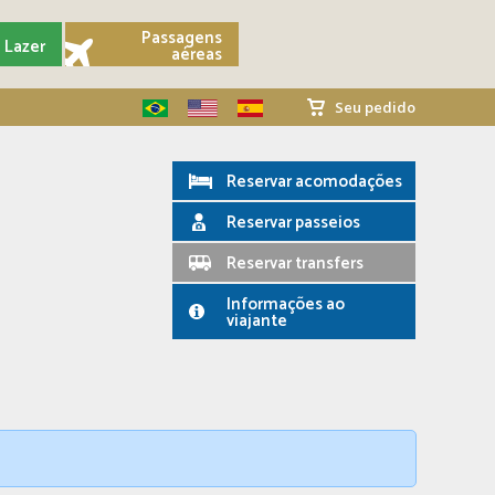
Passagens
Lazer
aéreas
Seu pedido
Reservar acomodações
Reservar passeios
Reservar transfers
Informações ao
viajante