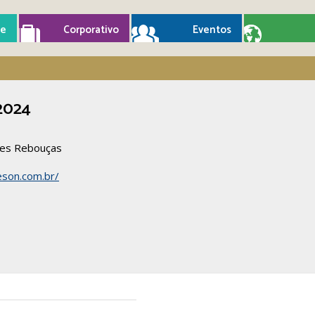
e
Corporativo
Eventos
2024
ões Rebouças
eson.com.br/