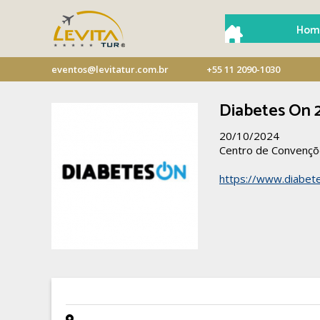
Hom
eventos@levitatur.com.br
+55 11 2090-1030
Diabetes On 
20/10/2024
Centro de Convenç
https://www.diabet
- -