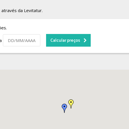
 através da Levitatur.
ões.
da