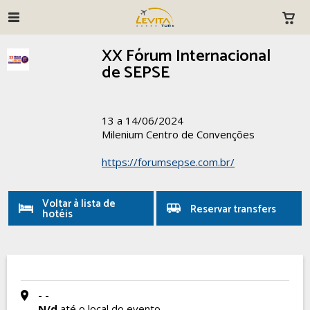
XX Fórum Internacional
de SEPSE
13 a 14/06/2024
Milenium Centro de Convenções
https://forumsepse.com.br/
Voltar à lista de
Reservar transfers
hotéis
- -
N/d
até o local do evento