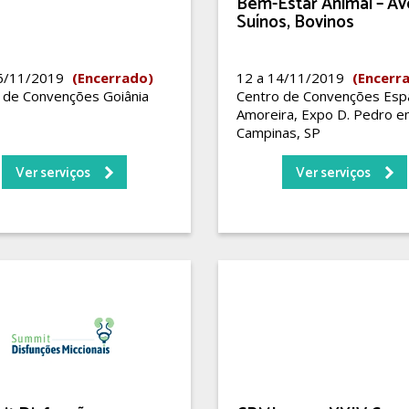
Bem-Estar Animal – Av
Suínos, Bovinos
16/11/2019
(Encerrado)
12 a 14/11/2019
(Encerr
 de Convenções Goiânia
Centro de Convenções Esp
Amoreira, Expo D. Pedro 
Campinas, SP
Ver serviços
Ver serviços