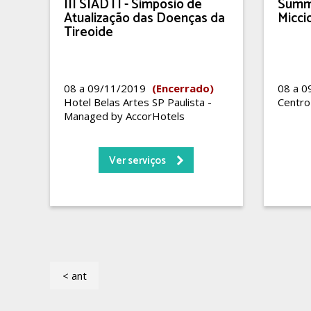
III SIADTI - Simpósio de
Summi
Atualização das Doenças da
Micci
Tireoide
08 a 09/11/2019
(Encerrado)
08 a 
Hotel Belas Artes SP Paulista -
Centro
Managed by AccorHotels
Ver serviços
< ant