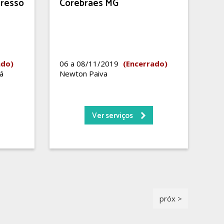
gresso
Corebraes MG
ado)
06 a 08/11/2019
(Encerrado)
á
Newton Paiva
Ver serviços
próx >