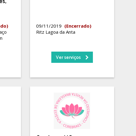
es,
ado)
09/11/2019
(Encerrado)
aço
Ritz Lagoa da Anta
em
Ver serviços