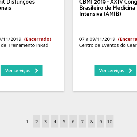
t Disfunções
CBMI 2019 - XXIV Con
onais
Brasileiro de Medicina
Intensiva (AMIB)
09/11/2019
(Encerrado)
07 a 09/11/2019
(Encerr
 de Treinamento InRad
Centro de Eventos do Cear
Ver serviços
Ver serviços
1
2
3
4
5
6
7
8
9
10